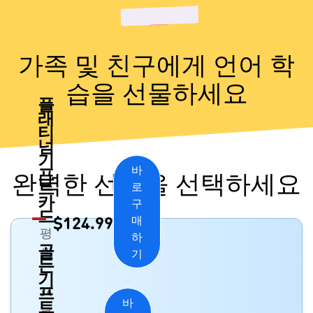
가족 및 친구에게 언어 학
습을 선물하세요
플
래
티
넘
기
바
프
완벽한 선물을 선택하세요
트
로
카
구
드
$
124.99
매
평
하
골
생
기
든
-
기
프
34
바
트
코