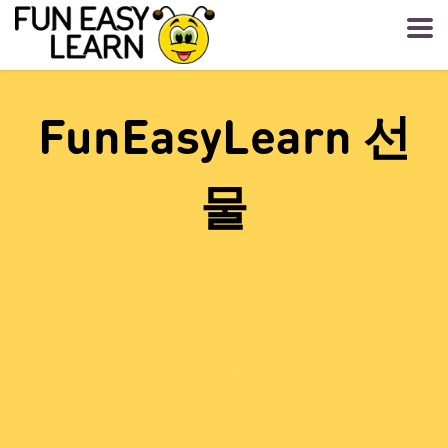
FunEasyLearn 선
물