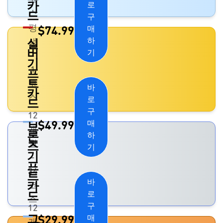
카
로
스
드
구
평
$
74.99
매
하
실
생
버
기
-
기
1
프
트
코
바
카
스
로
드
구
12
$
49.99
매
브
개
론
하
월
즈
기
기
-
프
34
트
바
카
코
드
로
스
구
12
그
$
29.99
매
개