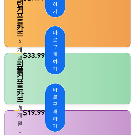
린
하
월
기
기
프
-
트
코
카
드
바
스
로
6
1
구
개
개
$
33.99
매
월
하
퍼
-
플
기
기
34
프
코
트
바
스
카
로
드
1
구
6
개
$
19.99
매
개
하
월
기
-